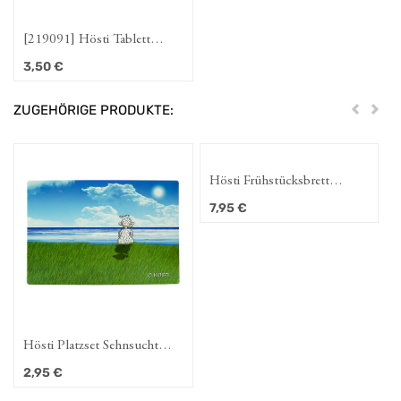
[219091] Hösti Tablett
Fresse
3,50
€
ZUGEHÖRIGE PRODUKTE:
Zurück
Weit
Hösti Frühstücksbrett
Sehnsucht
7,95
€
Hösti Platzset Sehnsucht
ca.44x30cm
2,95
€