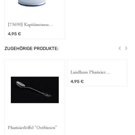
[73690] Kapitänstasse
bauchig Moin Moin / Ebbe
4,95
€
& Flut
ZUGEHÖRIGE PRODUKTE:
Zurück
Weit
Landhaus Pharisäer
Konfitüre, 280 g
4,95
€
Pharisäerlöffel "Ostfriesen"