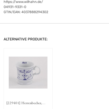
https://www.wilhahn.de/
04931-9331-0
GTIN/EAN:
4037888294302
ALTERNATIVE PRODUKTE:
[229401] Herrenbecher,
Moin Moin (Indisch-Blau-