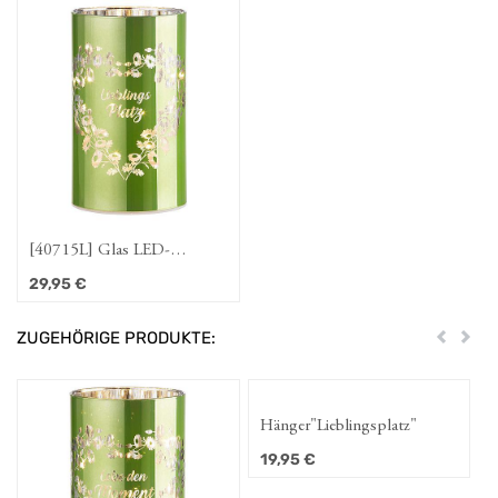
[40715L] Glas LED-
Leuchter "Moments",
29,95
€
Lieblingsplatz
ZUGEHÖRIGE PRODUKTE:
Zurück
Weit
Hänger"Lieblingsplatz"
19,95
€