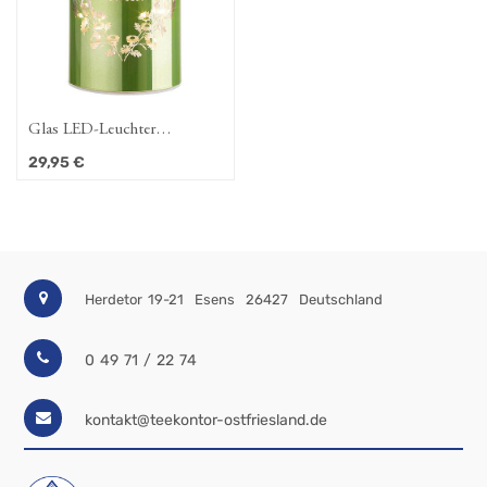
Glas LED-Leuchter
"Moments", Lebe den
29,95
€
Moment
Herdetor 19-21
Esens
26427
Deutschland
0 49 71 / 22 74
kontakt@teekontor-ostfriesland.de