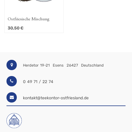
Ostfriesische Mischung
30,50
€
Herdetor 19-21
Esens
26427
Deutschland
0 49 71 / 22 74
kontakt@teekontor-ostfriesland.de