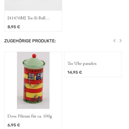
[41476M] Tee-Ei Ball
"Möwe", Holzanhänger
8,95
€
ZUGEHÖRIGE PRODUKTE:
Zurück
Weit
Tee Uhr paradox
14,95
€
Dose Pilsum für ca. 100g
6,95
€