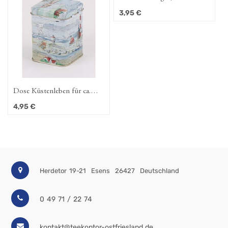
Blau-OL)
3,95
€
Dose Küstenleben für ca.
100g
4,95
€
Herdetor 19-21
Esens
26427
Deutschland
0 49 71 / 22 74
kontakt@teekontor-ostfriesland.de