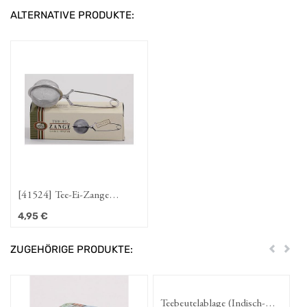
ALTERNATIVE PRODUKTE:
[41524] Tee-Ei-Zange
Edelstahl L 18 cm, Ø 6,5 cm
4,95
€
ZUGEHÖRIGE PRODUKTE:
Zurück
Weit
Teebeutelablage (Indisch-