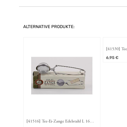
ALTERNATIVE PRODUKTE:
[41530] Tee-E
cm, Ø 7,5 
6,95
€
[41516] Tee-Ei-Zange Edelstahl L 16