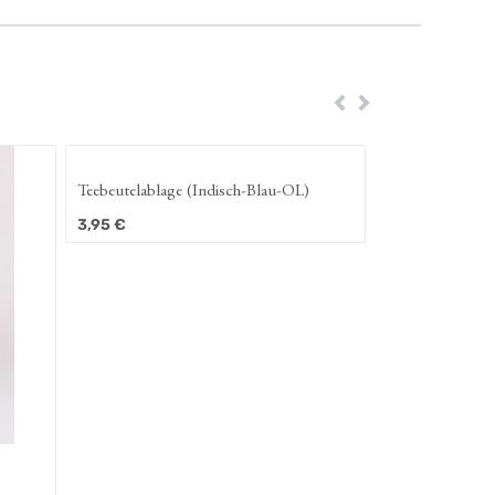
Zurück
Weiter
Teebeutelablage (Indisch-Blau-OL)
3,95
€