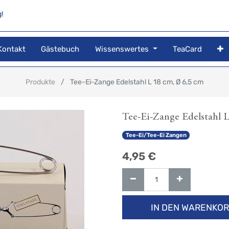
!
Kontakt
Gästebuch
Wissenswertes
TeaCard
Produkte
Tee-Ei-Zange Edelstahl L 18 cm, Ø 6,5 cm
Tee-Ei-Zange Edelstahl 
Tee-Ei/Tee-Ei Zangen
4,95
€
IN DEN WARENKO