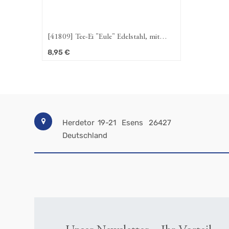
[41809] Tee-Ei "Eule" Edelstahl, mit
Eulen-Anhänger Ø 5 cm
8,95
€
Herdetor 19-21
Esens
26427
Deutschland