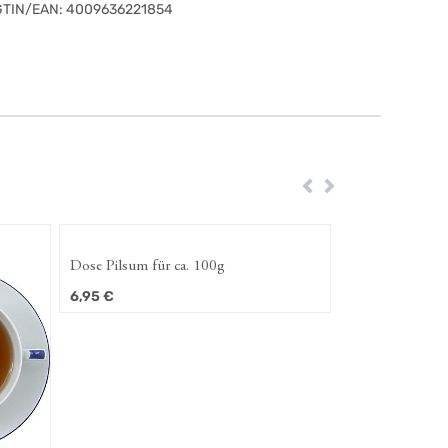
GTIN/EAN:
4009636221854
Zurück
Weiter
Dose Pilsum für ca. 100g
6,95
€