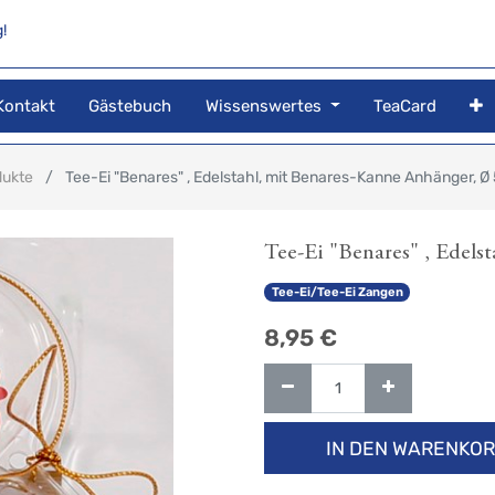
!
Kontakt
Gästebuch
Wissenswertes
TeaCard
dukte
Tee-Ei "Benares" , Edelstahl, mit Benares-Kanne Anhänger, Ø
Tee-Ei "Benares" , Edels
Tee-Ei/Tee-Ei Zangen
8,95
€
IN DEN WARENKO