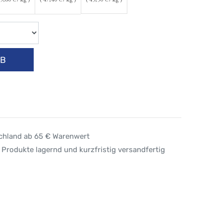
9,80
€ / kg )
(
47,40
€ / kg )
(
45,50
€ / kg )
RB
schland ab 65 € Warenwert
 Produkte lagernd und kurzfristig versandfertig