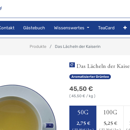
!
Kontakt
Gästebuch
Wissenswertes
TeaCard
Produkte
Das Lächeln der Kaiserin
Das Lächeln der Kaise
Aromatisierter Grüntee
45,50
€
(
45,50
€ / kg )
50G
100G
2,75
€
5,25
€