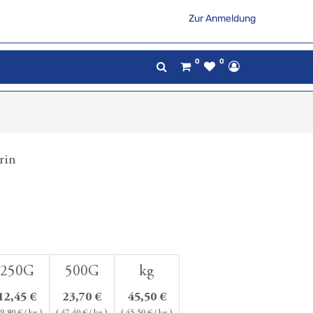
Zur Anmeldung
0
0
rin
250G
500G
kg
12,45
€
23,70
€
45,50
€