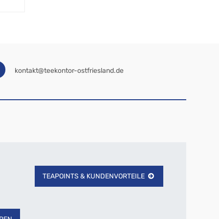
Meßskala: L 9 cm / Gesamtlänge 17 cm
12,95
€
kontakt@teekontor-ostfriesland.de
TEAPOINTS & KUNDENVORTEILE