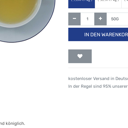
(
55,00
€ / kg )
(
52,50
€ / kg )
(
4
IN DEN WARENKO
kostenloser Versand in Deut
In der Regel sind 95% unserer
nd königlich.