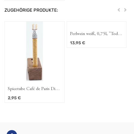
ZUGEHÖRIGE PRODUKTE:
Zurück
Weit
Perlwein weiß, 0,75l, "Today
my name is Queen", 10,5%
13,95
€
vol.
Spicetube Café de Paris Dip
15g
2,95
€