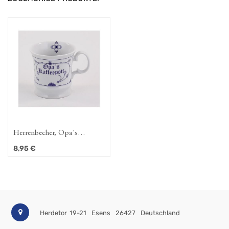
Herrenbecher, Opa´s
Kaffeepott (Indisch-Blau-
8,95
€
OL)
Herdetor 19-21
Esens
26427
Deutschland