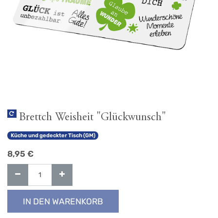
Brettch Weisheit "Glückwunsch"
Küche und gedeckter Tisch (GM)
8,95
€
IN DEN WARENKORB