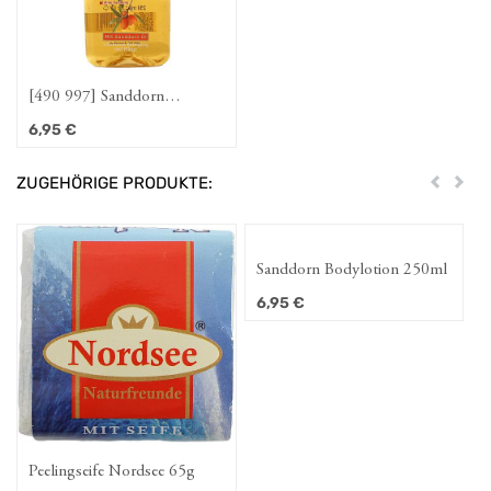
[490 997] Sanddorn
Duschgel 250ml
6,95
€
ZUGEHÖRIGE PRODUKTE:
Zurück
Weit
Sanddorn Bodylotion 250ml
6,95
€
Peelingseife Nordsee 65g