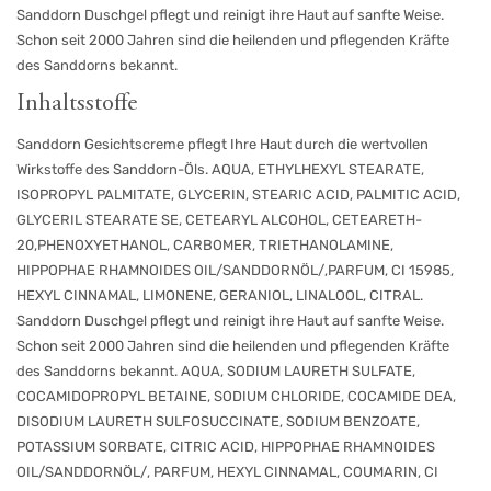
Sanddorn Duschgel pflegt und reinigt ihre Haut auf sanfte Weise.
Schon seit 2000 Jahren sind die heilenden und pflegenden Kräfte
des Sanddorns bekannt.
Inhaltsstoffe
Sanddorn Gesichtscreme pflegt Ihre Haut durch die wertvollen
Wirkstoffe des Sanddorn-Öls. AQUA, ETHYLHEXYL STEARATE,
ISOPROPYL PALMITATE, GLYCERIN, STEARIC ACID, PALMITIC ACID,
GLYCERIL STEARATE SE, CETEARYL ALCOHOL, CETEARETH-
20,PHENOXYETHANOL, CARBOMER, TRIETHANOLAMINE,
HIPPOPHAE RHAMNOIDES OIL/SANDDORNÖL/,PARFUM, CI 15985,
HEXYL CINNAMAL, LIMONENE, GERANIOL, LINALOOL, CITRAL.
Sanddorn Duschgel pflegt und reinigt ihre Haut auf sanfte Weise.
Schon seit 2000 Jahren sind die heilenden und pflegenden Kräfte
des Sanddorns bekannt. AQUA, SODIUM LAURETH SULFATE,
COCAMIDOPROPYL BETAINE, SODIUM CHLORIDE, COCAMIDE DEA,
DISODIUM LAURETH SULFOSUCCINATE, SODIUM BENZOATE,
POTASSIUM SORBATE, CITRIC ACID, HIPPOPHAE RHAMNOIDES
OIL/SANDDORNÖL/, PARFUM, HEXYL CINNAMAL, COUMARIN, CI