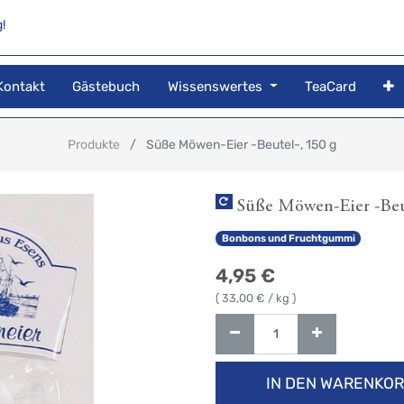
!
Kontakt
Gästebuch
Wissenswertes
TeaCard
Produkte
Süße Möwen-Eier -Beutel-, 150 g
Süße Möwen-Eier -Beut
Bonbons und Fruchtgummi
4,95
€
(
33,00
€ / kg )
IN DEN WARENKO