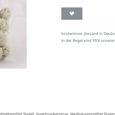
kostenloser Versand in Deut
In der Regel sind 95% unserer
thaltemittel Sorbit, Invertzuckersirup, Verdickungsmittel Gum