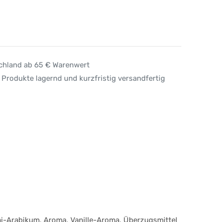
schland ab 65 € Warenwert
 Produkte lagernd und kurzfristig versandfertig
mi-Arabikum, Aroma, Vanille-Aroma, Überzugsmittel