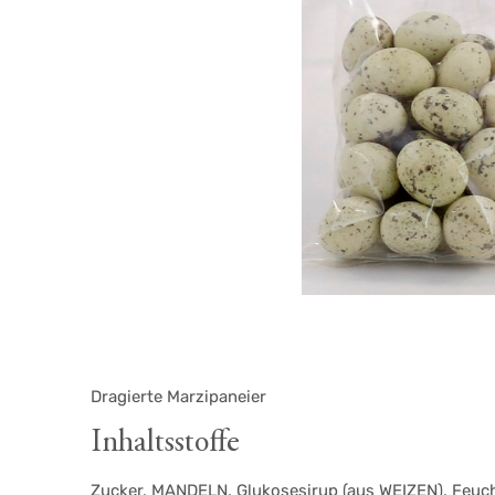
Dragierte Marzipaneier
Inhaltsstoffe
Zucker, MANDELN, Glukosesirup (aus WEIZEN), Feuch