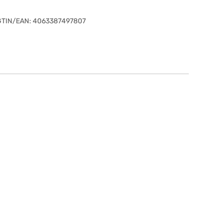
GTIN/EAN:
4063387497807