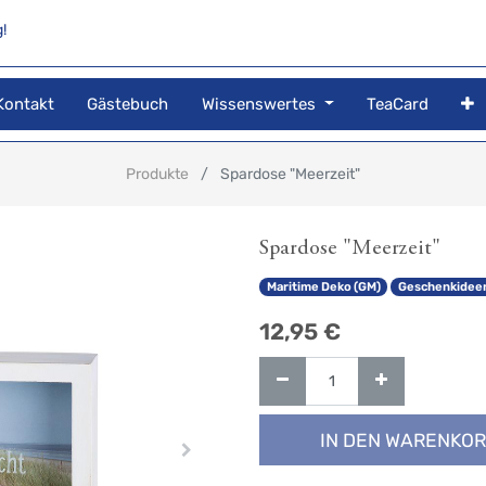
!
Kontakt
Gästebuch
Wissenswertes
TeaCard
Produkte
Spardose "Meerzeit"
Spardose "Meerzeit"
Maritime Deko (GM)
Geschenkidee
12,95
€
IN DEN WARENKO