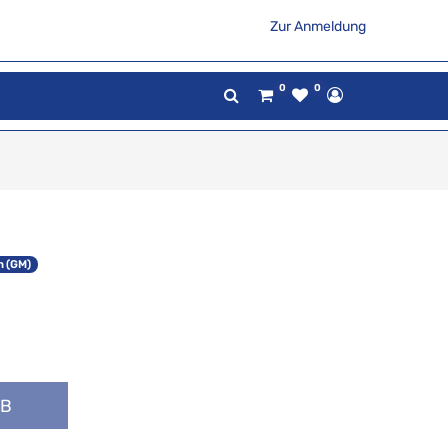
Zur Anmeldung
0
0
n (GM)
RB