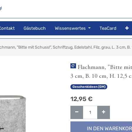
!
Kontakt
Gästebuch
Wissenswertes
TeaCard
chmann, "Bitte mit Schuss!", Schriftzug, Edelstahl, Filz, grau, L. 3 cm, B.
Flachmann, "Bitte mit S
3 cm, B. 10 cm, H. 12,5 
Geschenkideen (GM)
12,95
€
IN DEN WARENKO