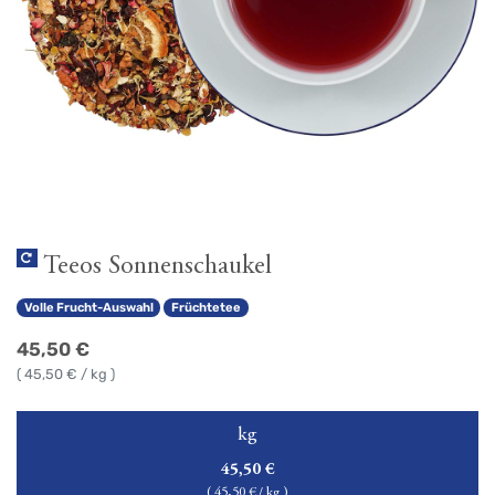
Teeos Sonnenschaukel
Volle Frucht-Auswahl
Früchtetee
45,50
€
(
45,50
€ / kg )
kg
45,50
€
(
45,50
€ / kg )