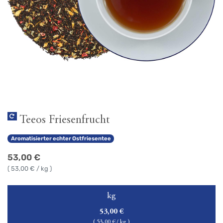
Teeos Friesenfrucht
Aromatisierter echter Ostfriesentee
53,00
€
(
53,00
€ / kg )
kg
53,00
€
(
53,00
€ / kg )