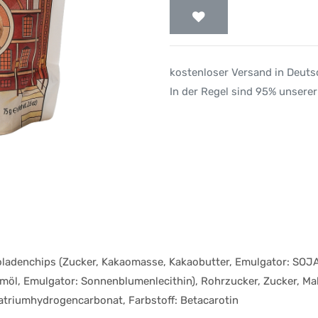
kostenloser Versand in Deut
In der Regel sind 95% unserer
oladenchips (Zucker, Kakaomasse, Kakaobutter, Emulgator: SOJ
öl, Emulgator: Sonnenblumenlecithin), Rohrzucker, Zucker, Ma
Natriumhydrogencarbonat, Farbstoff: Betacarotin