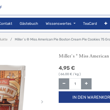
!
Kontakt
Gästebuch
Wissenswertes
TeaCard
dukte
Miller`s ® Miss American Pie Boston Cream Pie Cookies 75 
Miller`s ® Miss America
4,95
€
(
66,00
€ / kg )
IN DEN WARENKO