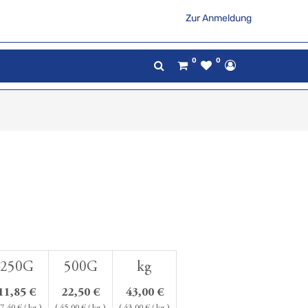
Zur Anmeldung
0
0
250G
500G
kg
11,85
€
22,50
€
43,00
€