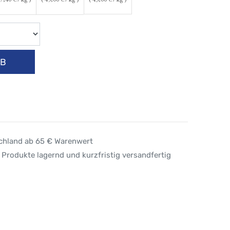
7,40
€ / kg )
(
45,00
€ / kg )
(
43,00
€ / kg )
RB
schland ab 65 € Warenwert
 Produkte lagernd und kurzfristig versandfertig