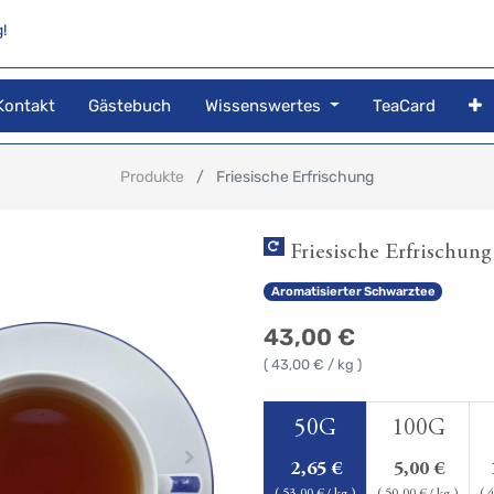
!
Kontakt
Gästebuch
Wissenswertes
TeaCard
Produkte
Friesische Erfrischung
Friesische Erfrischung
Aromatisierter Schwarztee
43,00
€
(
43,00
€ / kg )
50G
100G
2,65
€
5,00
€