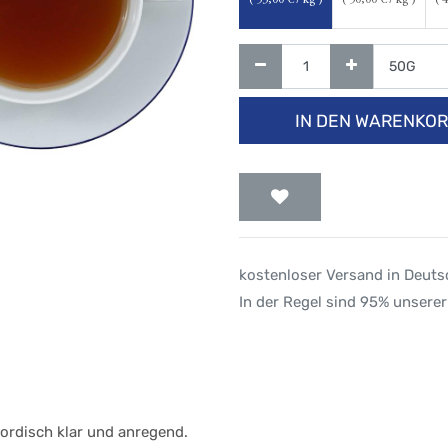
(
53,00
€ / kg )
(
50,00
€ / kg )
(
4
IN DEN WARENKO
kostenloser Versand in Deut
In der Regel sind 95% unserer
nordisch klar und anregend.