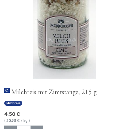
Milchreis mit Zimtstange, 215 g
Milchreis
4,50
€
(
20,93
€ / kg )