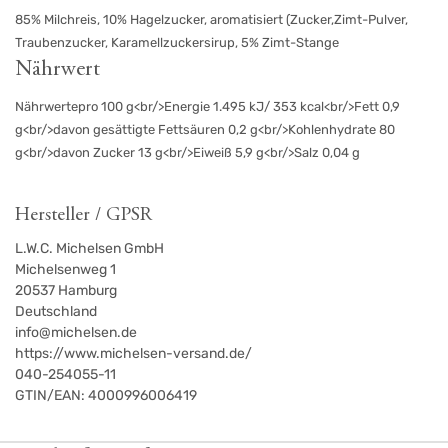
85% Milchreis, 10% Hagelzucker, aromatisiert (Zucker,Zimt-Pulver,
Traubenzucker, Karamellzuckersirup, 5% Zimt-Stange
Nährwert
Nährwertepro 100 g<br/>Energie 1.495 kJ/ 353 kcal<br/>Fett 0,9
g<br/>davon gesättigte Fettsäuren 0,2 g<br/>Kohlenhydrate 80
g<br/>davon Zucker 13 g<br/>Eiweiß 5,9 g<br/>Salz 0,04 g
Hersteller / GPSR
L.W.C. Michelsen GmbH
Michelsenweg 1
20537
Hamburg
Deutschland
info@michelsen.de
https://www.michelsen-versand.de/
040-254055-11
GTIN/EAN:
4000996006419