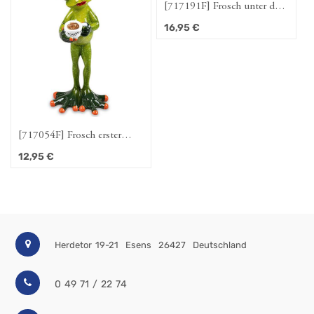
[717191F] Frosch unter der
Dusche Frau
16,95
€
[717054F] Frosch erster
Kaffee Frau
12,95
€
Herdetor 19-21
Esens
26427
Deutschland
0 49 71 / 22 74