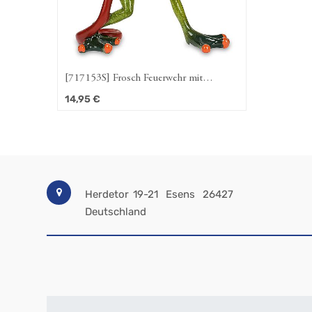
[717153S] Frosch Feuerwehr mit
Schlauch
14,95
€
Herdetor 19-21
Esens
26427
Deutschland