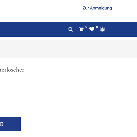
Zur Anmeldung
0
0
uerlöscher
RB