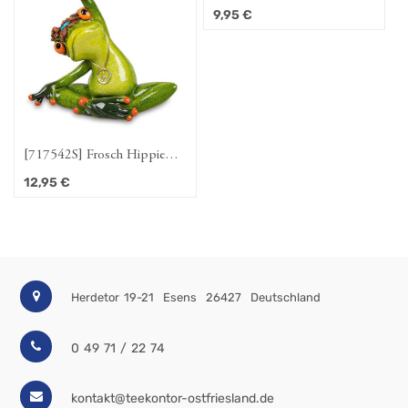
9,95
€
[717542S] Frosch Hippie
streckend
12,95
€
Herdetor 19-21
Esens
26427
Deutschland
0 49 71 / 22 74
kontakt@teekontor-ostfriesland.de