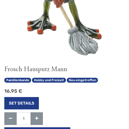
Frosch Hausputz Mann
Familienbande
Hobby und Freizeit
Neu eingetroffen
16,95
€
SET DETAILS