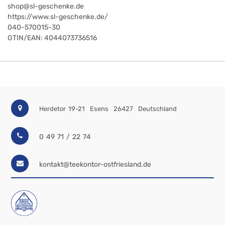
shop@sl-geschenke.de
https://www.sl-geschenke.de/
040-570015-30
GTIN/EAN:
4044073736516
Herdetor 19-21
Esens
26427
Deutschland
0 49 71 / 22 74
kontakt@teekontor-ostfriesland.de