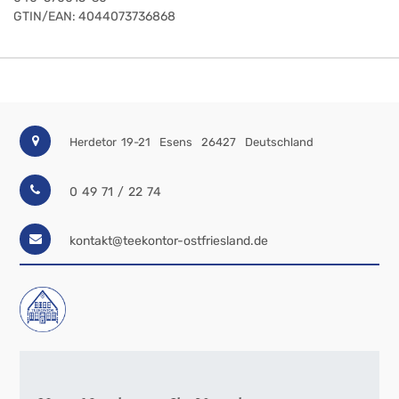
GTIN/EAN:
4044073736868
Herdetor 19-21
Esens
26427
Deutschland
0 49 71 / 22 74
kontakt@teekontor-ostfriesland.de