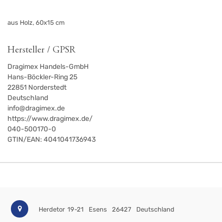
aus Holz, 60x15 cm
Hersteller / GPSR
Dragimex Handels-GmbH
Hans-Böckler-Ring 25
22851
Norderstedt
Deutschland
info@dragimex.de
https://www.dragimex.de/
040-500170-0
GTIN/EAN:
4041041736943
Herdetor 19-21
Esens
26427
Deutschland