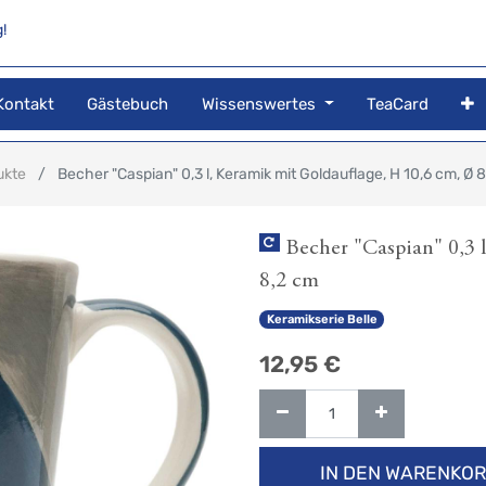
!
Kontakt
Gästebuch
Wissenswertes
TeaCard
ukte
Becher "Caspian" 0,3 l, Keramik mit Goldauflage, H 10,6 cm, Ø 
Becher "Caspian" 0,3 
8,2 cm
Keramikserie Belle
12,95
€
IN DEN WARENKO