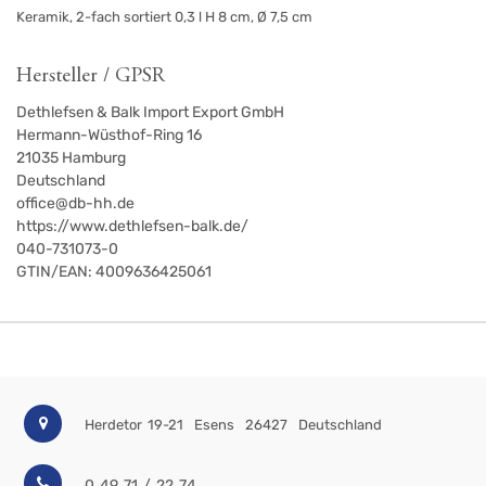
Keramik, 2-fach sortiert 0,3 l H 8 cm, Ø 7,5 cm
Hersteller / GPSR
Dethlefsen & Balk Import Export GmbH
Hermann-Wüsthof-Ring 16
21035
Hamburg
Deutschland
office@db-hh.de
https://www.dethlefsen-balk.de/
040-731073-0
GTIN/EAN:
4009636425061
Herdetor 19-21
Esens
26427
Deutschland
0 49 71 / 22 74