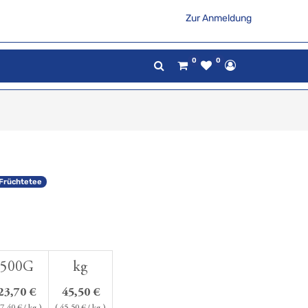
Zur Anmeldung
0
0
Früchtetee
500G
kg
23,70
€
45,50
€