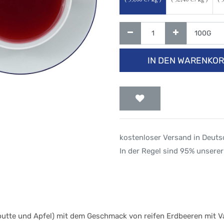
(
55,00
€ / kg )
(
52,40
€ / kg )
(
5
IN DEN WARENKO
kostenloser Versand in Deut
In der Regel sind 95% unserer
utte und Apfel) mit dem Geschmack von reifen Erdbeeren mit Va