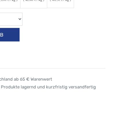
5,00
€ / kg )
(
42,40
€ / kg )
(
40,50
€ / kg )
RB
schland ab 65 € Warenwert
 Produkte lagernd und kurzfristig versandfertig