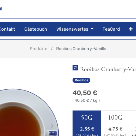
!
Kontakt
Gästebuch
Wissenswertes
TeaCard
Produkte
Rooibos Cranberry-Vanille
Rooibos Cranberry-Van
Rooibos
40,50
€
(
40,50
€ / kg )
50G
100G
2,55
€
4,75
€