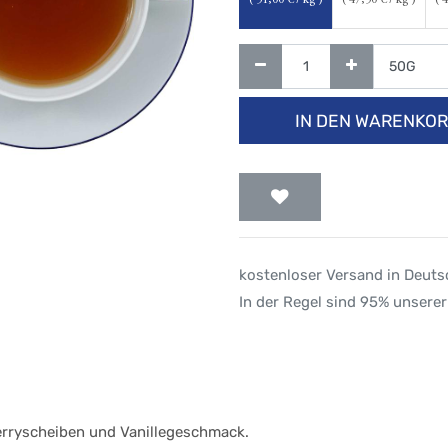
(
51,00
€ / kg )
(
47,50
€ / kg )
(
4
IN DEN WARENKO
kostenloser Versand in Deut
In der Regel sind 95% unserer
berryscheiben und Vanillegeschmack.