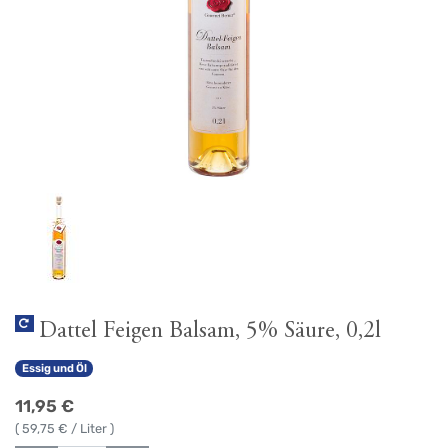
Dattel Feigen Balsam, 5% Säure, 0,2l
Essig und Öl
11,95
€
(
59,75
€ / Liter )