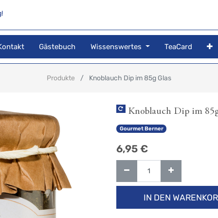
!
Kontakt
Gästebuch
Wissenswertes
TeaCard
Produkte
Knoblauch Dip im 85g Glas
Knoblauch Dip im 85g
Gourmet Berner
6,95
€
IN DEN WARENKO