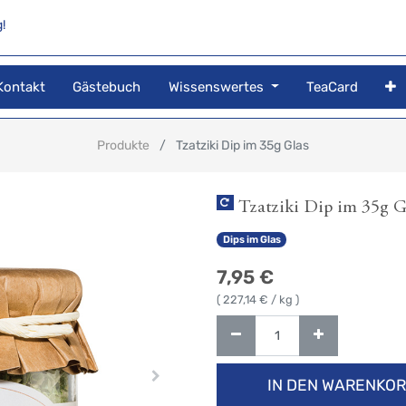
!
Kontakt
Gästebuch
Wissenswertes
TeaCard
Produkte
Tzatziki Dip im 35g Glas
Tzatziki Dip im 35g G
Dips im Glas
7,95
€
(
227,14
€ / kg )
IN DEN WARENKO