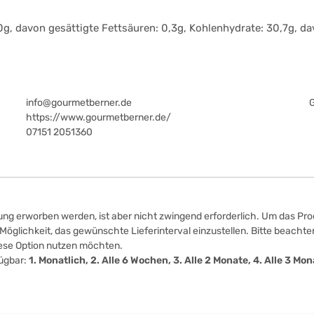
0g, davon gesättigte Fettsäuren: 0,3g, Kohlenhydrate: 30,7g, dav
info@gourmetberner.de
https://www.gourmetberner.de/
07151 2051360
ung erworben werden, ist aber nicht zwingend erforderlich. Um das Prod
öglichkeit, das gewünschte Lieferinterval einzustellen. Bitte beachten
iese Option nutzen möchten.
fügbar:
1. Monatlich, 2. Alle 6 Wochen, 3. Alle 2 Monate, 4. Alle 3 M