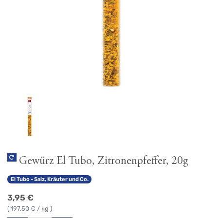
Gewürz El Tubo, Zitronenpfeffer, 20g
El Tubo - Salz, Kräuter und Co.
3,95
€
(
197,50
€ / kg )