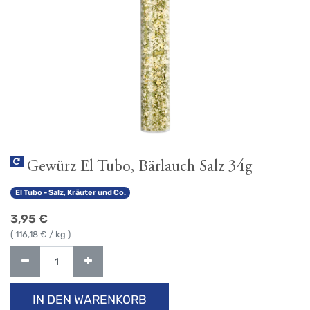
Gewürz El Tubo, Bärlauch Salz 34g
El Tubo - Salz, Kräuter und Co.
3,95
€
(
116,18
€ / kg )
IN DEN WARENKORB