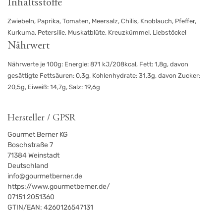
Inhaltsstoffe
Zwiebeln, Paprika, Tomaten, Meersalz, Chilis, Knoblauch, Pfeffer,
Kurkuma, Petersilie, Muskatblüte, Kreuzkümmel, Liebstöckel
Nährwert
Nährwerte je 100g: Energie: 871 kJ/208kcal, Fett: 1,8g, davon
gesättigte Fettsäuren: 0,3g, Kohlenhydrate: 31,3g, davon Zucker:
20,5g, Eiweiß: 14,7g, Salz: 19,6g
Hersteller / GPSR
Gourmet Berner KG
Boschstraße 7
71384
Weinstadt
Deutschland
info@gourmetberner.de
https://www.gourmetberner.de/
07151 2051360
GTIN/EAN:
4260126547131