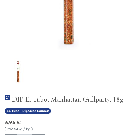
DIP El Tubo, Manhattan Grillparty, 18g
EL Tubo - Dips und Saucen
3,95
€
(
219,44
€ / kg )