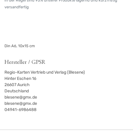
In der Regel sind 95% unserer Produkte lagernd und kurzfristig
versandfertig
Din A6, 10x15 cm
Hersteller / GPSR
Regio-Karten Vertrieb und Verlag (Blesene)
Hinter Eschen 16
26607
Aurich
Deutschland
blesene@gmx.de
blesene@gmx.de
04941-6986488