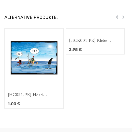
ALTERNATIVE PRODUKTE:
Zurück
Weit
[HCK001-PK] Klebe-
Postkarte "Sensenmann"
2,95
€
[HC031-PK] Hösti
Postkarte Sensenmann "Hai"
1,00
€