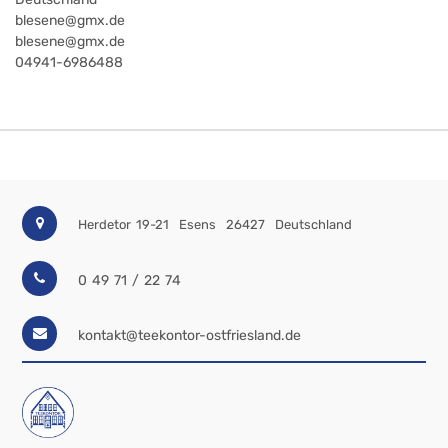
blesene@gmx.de
blesene@gmx.de
04941-6986488
Herdetor 19-21
Esens
26427
Deutschland
0 49 71 / 22 74
kontakt@teekontor-ostfriesland.de