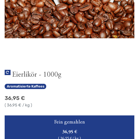
Eierlikör - 1000g
Aromatisierte Kaffees
36,95
€
(
36,95
€ / kg )
Fein gemahlen
36,95
€
(
36,95
€ / kg )