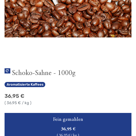
Schoko-Sahne - 1000g
Aromatisierte Kaffees
36,95
€
(
36,95
€ / kg )
Fein gemahlen
36,95
€
(
36,95
€ / kg )