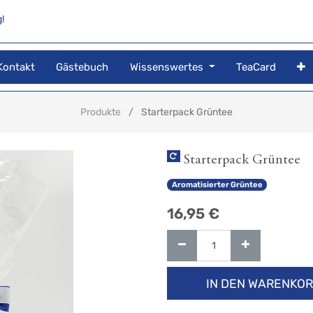
!
Kontakt
Gästebuch
Wissenswertes
TeaCard
Produkte
Starterpack Grüntee
Starterpack Grüntee
Aromatisierter Grüntee
16,95
€
IN DEN WARENKO