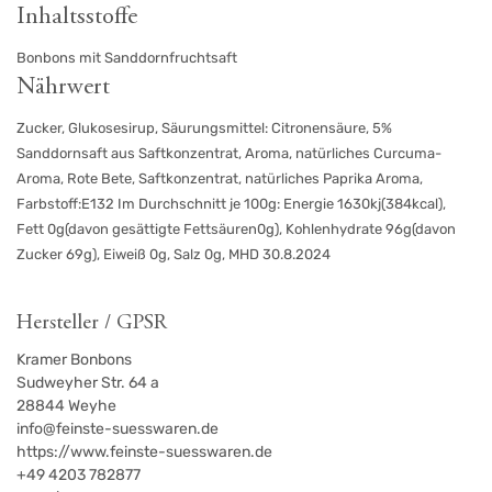
Inhaltsstoffe
Bonbons mit Sanddornfruchtsaft
Nährwert
Zucker, Glukosesirup, Säurungsmittel: Citronensäure, 5%
Sanddornsaft aus Saftkonzentrat, Aroma, natürliches Curcuma-
Aroma, Rote Bete, Saftkonzentrat, natürliches Paprika Aroma,
Farbstoff:E132 Im Durchschnitt je 100g: Energie 1630kj(384kcal),
Fett 0g(davon gesättigte Fettsäuren0g), Kohlenhydrate 96g(davon
Zucker 69g), Eiweiß 0g, Salz 0g, MHD 30.8.2024
Hersteller / GPSR
Kramer Bonbons
Sudweyher Str. 64 a
28844
Weyhe
info@feinste-suesswaren.de
https://www.feinste-suesswaren.de
+49 4203 782877