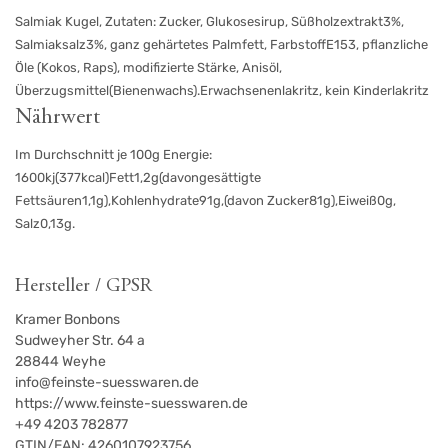
Salmiak Kugel, Zutaten: Zucker, Glukosesirup, Süßholzextrakt3%,
Salmiaksalz3%, ganz gehärtetes Palmfett, FarbstoffE153, pflanzliche
Öle (Kokos, Raps), modifizierte Stärke, Anisöl,
Überzugsmittel(Bienenwachs).Erwachsenenlakritz, kein Kinderlakritz
Nährwert
Im Durchschnitt je 100g Energie:
1600kj(377kcal)Fett1,2g(davongesättigte
Fettsäuren1,1g),Kohlenhydrate91g,(davon Zucker81g),Eiweiß0g,
Salz0,13g.
Hersteller / GPSR
Kramer Bonbons
Sudweyher Str. 64 a
28844
Weyhe
info@feinste-suesswaren.de
https://www.feinste-suesswaren.de
+49 4203 782877
GTIN/EAN:
4260107923756