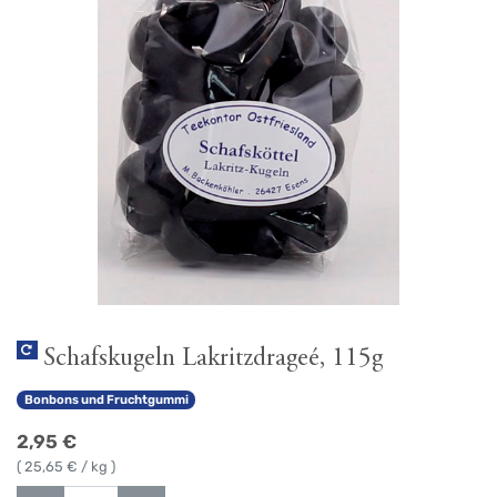
Schafskugeln Lakritzdrageé, 115g
Bonbons und Fruchtgummi
2,95
€
(
25,65
€ / kg )