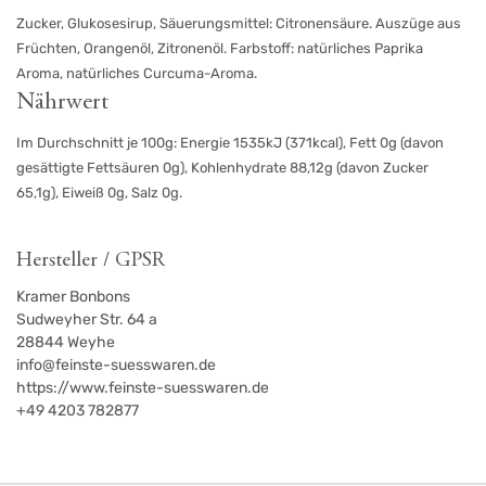
Zucker, Glukosesirup, Säuerungsmittel: Citronensäure. Auszüge aus
Früchten, Orangenöl, Zitronenöl. Farbstoff: natürliches Paprika
Aroma, natürliches Curcuma-Aroma.
Nährwert
Im Durchschnitt je 100g: Energie 1535kJ (371kcal), Fett 0g (davon
gesättigte Fettsäuren 0g), Kohlenhydrate 88,12g (davon Zucker
65,1g), Eiweiß 0g, Salz 0g.
Hersteller / GPSR
Kramer Bonbons
Sudweyher Str. 64 a
28844
Weyhe
info@feinste-suesswaren.de
https://www.feinste-suesswaren.de
+49 4203 782877