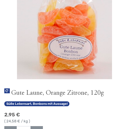
Gute Laune, Orange Zitrone, 120g
Süße Lebensart, Bonbons mit Aussage!
2,95
€
(
24,58
€ / kg )